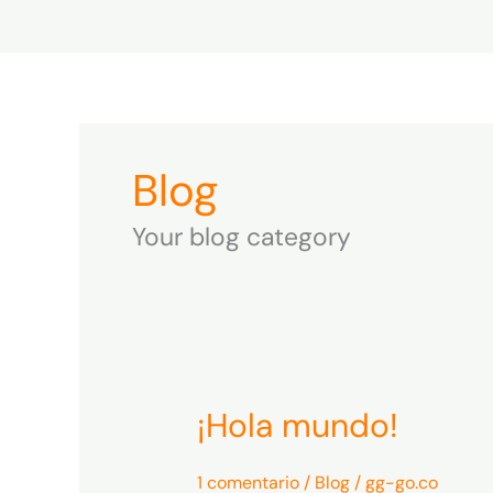
Ir
al
contenido
Blog
Your blog category
¡Hola mundo!
¡Hola
mundo!
1 comentario
/
Blog
/
gg-go.co