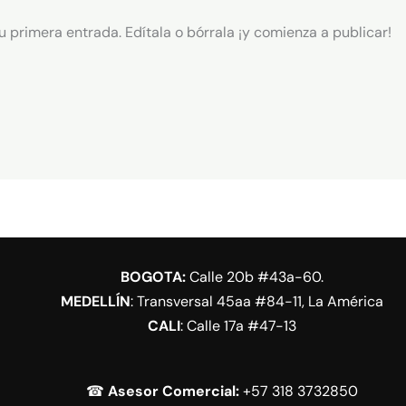
u primera entrada. Edítala o bórrala ¡y comienza a publicar!
BOGOTA:
Calle 20b #43a-60.
MEDELLÍN
: Transversal 45aa #84-11, La América
CALI
: Calle 17a #47-13
☎
Asesor Comercial:
+57 318 3732850