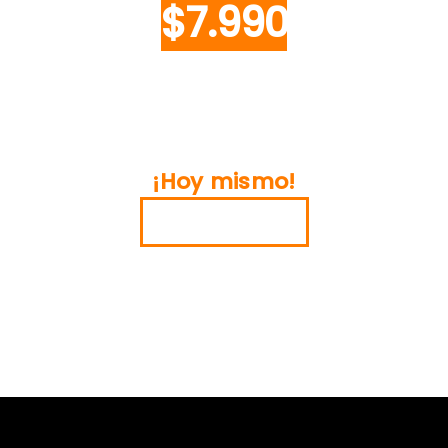
$7.990
Activa tu cuenta y haz tu primera
entrega
¡Hoy mismo!
CREAR CUENTA